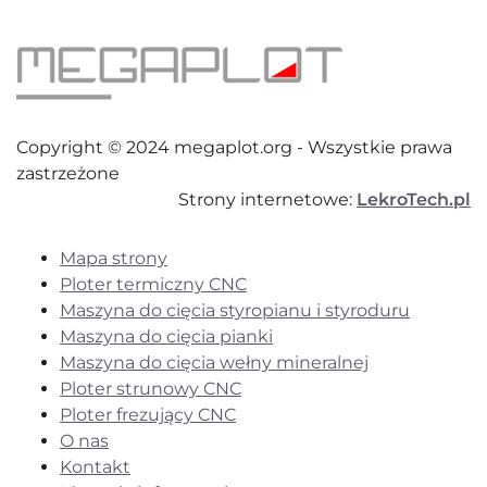
Copyright © 2024 megaplot.org - Wszystkie prawa
zastrzeżone
Strony internetowe:
LekroTech.pl
Mapa strony
Ploter termiczny CNC
Maszyna do cięcia styropianu i styroduru
Maszyna do cięcia pianki
Maszyna do cięcia wełny mineralnej
Ploter strunowy CNC
Ploter frezujący CNC
O nas
Kontakt