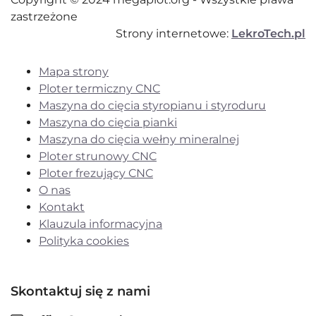
zastrzeżone
Strony internetowe:
LekroTech.pl
Mapa strony
Ploter termiczny CNC
Maszyna do cięcia styropianu i styroduru
Maszyna do cięcia pianki
Maszyna do cięcia wełny mineralnej
Ploter strunowy CNC
Ploter frezujący CNC
O nas
Kontakt
Klauzula informacyjna
Polityka cookies
Skontaktuj się z nami